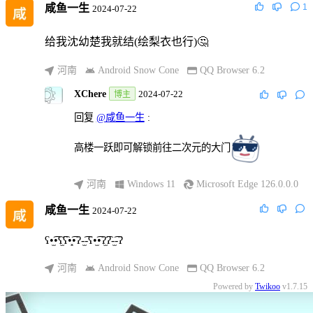
咸鱼一生
1
2024-07-22
给我沈幼楚我就结(绘梨衣也行)🤔
河南
Android Snow Cone
QQ Browser 6.2
XChere
2024-07-22
博主
回复
@咸鱼一生
:
高楼一跃即可解锁前往二次元的大门
河南
Windows 11
Microsoft Edge 126.0.0.0
咸鱼一生
2024-07-22
ʕ•̫͡•ʕ
ʕ•͓͡•ʔ-̫͡-ʕ•̫͡•ʔ
ʔ-̫͡-ʔ
河南
Android Snow Cone
QQ Browser 6.2
Powered by
Twikoo
v1.7.15