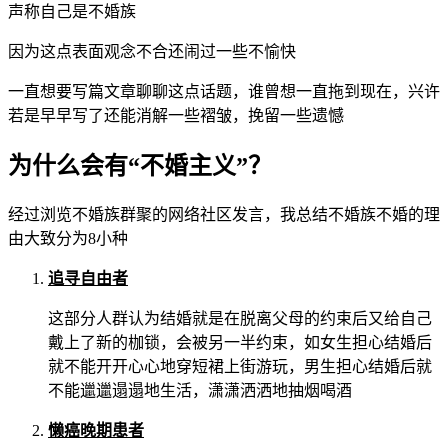
声称自己是不婚族
因为这点表面观念不合还闹过一些不愉快
一直想要写篇文章聊聊这点话题，谁曾想一直拖到现在，兴许
若是早早写了还能消解一些褶皱，挽留一些遗憾
为什么会有“不婚主义”？
经过浏览不婚族群聚的网络社区发言，我总结不婚族不婚的理
由大致分为8小种
追寻自由者
这部分人群认为结婚就是在脱离父母的约束后又给自己
戴上了新的枷锁，会被另一半约束，如女生担心结婚后
就不能开开心心地穿短裙上街游玩，男生担心结婚后就
不能邋邋遢遢地生活，潇潇洒洒地抽烟喝酒
懒癌晚期患者