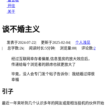
留言板
开往
关于
谈不婚主义
发表于
2024-07-22
|
更新于
2025-02-04
|
个人浅见
|
总字数:
2k
|
阅读时长:
5分钟
|
浏览量:
88
|
评论数:
2
经过互联网幸存者偏差,信息茧房的放大效应后，
传递给每个浏览者的顾虑也就更放大了
毕竟，没人会专门发个帖子告诉你：我结婚过得很
幸福
引子
最近一年来听到几个认识多年的网友或是相当投机的伙伴开始