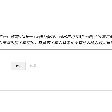
花费7元巨款购买xchere.xyz作为替换，现已启用并对fun进行3
只作为过渡衔接半年使用，毕竟这半年为备考也没有什么精力时间管
邮箱