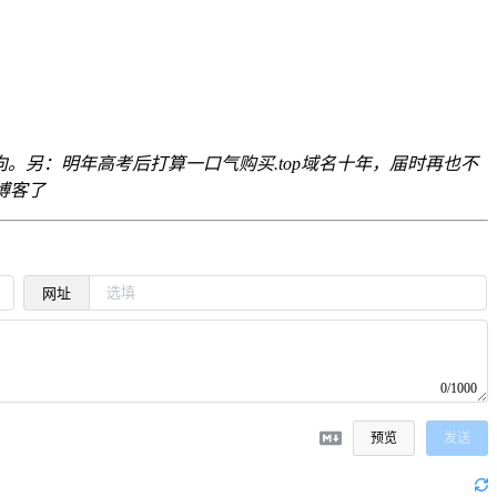
01重定向。另：明年高考后打算一口气购买.top域名十年，届时再也不
博客了
网址
0/1000
预览
发送