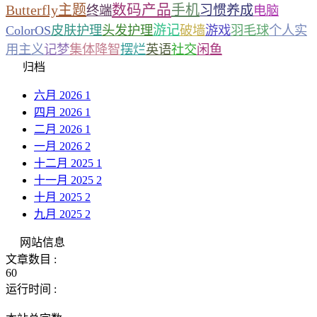
数码产品
Butterfly主题
手机
习惯养成
终端
电脑
游记
ColorOS
皮肤护理
头发护理
破墙
游戏
羽毛球
个人实
用主义
记梦
集体降智
摆烂
英语
社交
闲鱼
归档
六月 2026
1
四月 2026
1
二月 2026
1
一月 2026
2
十二月 2025
1
十一月 2025
2
十月 2025
2
九月 2025
2
网站信息
文章数目 :
60
运行时间 :