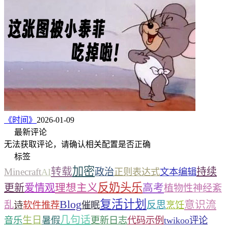
《时间》
2026-01-09
最新评论
无法获取评论，请确认相关配置是否正确
标签
加密
转载
持续
Minecraft
政治
AI
正则表达式
文本编辑
反奶头乐
理想主义
高考
更新
爱情观
植物性神经紊
复活计划
Blog
意识流
乱
反思
诗
软件推荐
催眠
烹饪
几句话
生日
音乐
暑假
更新日志
代码示例
twikoo评论