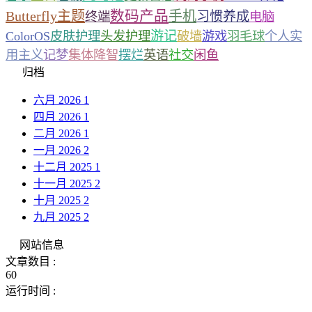
数码产品
Butterfly主题
手机
习惯养成
终端
电脑
游记
ColorOS
皮肤护理
头发护理
破墙
游戏
羽毛球
个人实
用主义
记梦
集体降智
摆烂
英语
社交
闲鱼
归档
六月 2026
1
四月 2026
1
二月 2026
1
一月 2026
2
十二月 2025
1
十一月 2025
2
十月 2025
2
九月 2025
2
网站信息
文章数目 :
60
运行时间 :