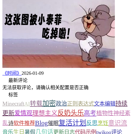
《时间》
2026-01-09
最新评论
无法获取评论，请确认相关配置是否正确
标签
加密
转载
持续
Minecraft
政治
AI
正则表达式
文本编辑
反奶头乐
理想主义
高考
更新
爱情观
植物性神经紊
复活计划
Blog
意识流
乱
反思
诗
软件推荐
催眠
烹饪
几句话
生日
音乐
暑假
更新日志
代码示例
twikoo评论