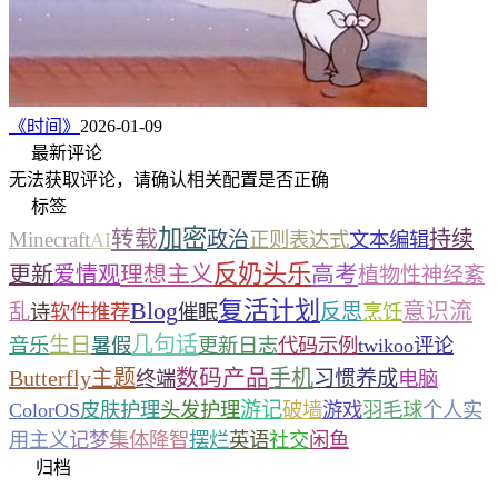
《时间》
2026-01-09
最新评论
无法获取评论，请确认相关配置是否正确
标签
加密
转载
持续
Minecraft
政治
AI
正则表达式
文本编辑
反奶头乐
理想主义
高考
更新
爱情观
植物性神经紊
复活计划
Blog
意识流
乱
反思
诗
软件推荐
催眠
烹饪
几句话
生日
音乐
暑假
更新日志
代码示例
twikoo评论
数码产品
Butterfly主题
手机
习惯养成
终端
电脑
游记
ColorOS
皮肤护理
头发护理
破墙
游戏
羽毛球
个人实
用主义
记梦
集体降智
摆烂
英语
社交
闲鱼
归档