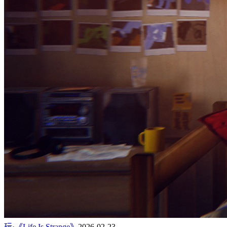
玩·《Life Is Strange》
2026-02-23