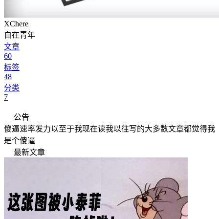
XChere
自在青年
文章
60
标签
48
分类
7
公告
傻逼速率发力以至于我现在读我以往写的大多数文章都觉得我
是个傻逼
最新文章