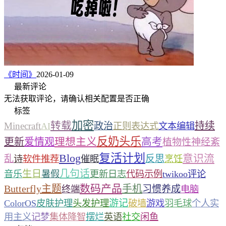
《时间》
2026-01-09
最新评论
无法获取评论，请确认相关配置是否正确
标签
加密
转载
持续
Minecraft
政治
AI
正则表达式
文本编辑
反奶头乐
理想主义
高考
更新
爱情观
植物性神经紊
复活计划
Blog
意识流
乱
反思
诗
软件推荐
催眠
烹饪
几句话
生日
音乐
暑假
更新日志
代码示例
twikoo评论
数码产品
Butterfly主题
手机
习惯养成
终端
电脑
游记
ColorOS
皮肤护理
头发护理
破墙
游戏
羽毛球
个人实
用主义
记梦
集体降智
摆烂
英语
社交
闲鱼