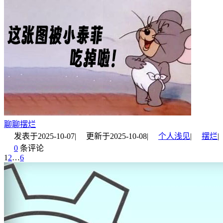
聊聊摆烂
发表于
2025-10-07
|
更新于
2025-10-08
|
个人浅见
|
摆烂
|
0
条评论
1
2
…
6