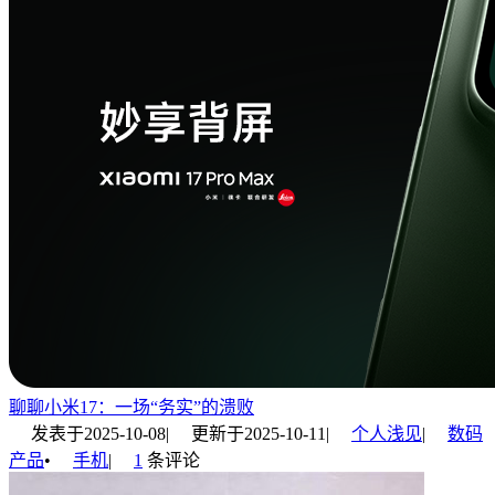
聊聊小米17：一场“务实”的溃败
发表于
2025-10-08
|
更新于
2025-10-11
|
个人浅见
|
数码
产品
•
手机
|
1
条评论