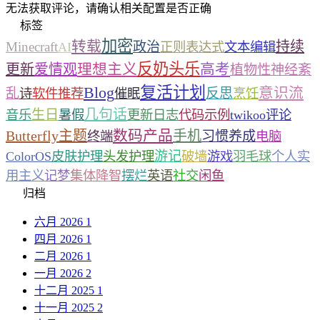
无法获取评论，请确认相关配置是否正确
标签
加密
转载
持续
Minecraft
政治
AI
正则表达式
文本编辑
反奶头乐
理想主义
高考
更新
爱情观
植物性神经紊
复活计划
Blog
意识流
乱
反思
诗
软件推荐
催眠
烹饪
几句话
生日
音乐
暑假
更新日志
代码示例
twikoo评论
数码产品
Butterfly主题
手机
习惯养成
终端
电脑
游记
ColorOS
皮肤护理
头发护理
破墙
游戏
羽毛球
个人实
用主义
记梦
集体降智
摆烂
英语
社交
闲鱼
归档
六月 2026
1
四月 2026
1
二月 2026
1
一月 2026
2
十二月 2025
1
十一月 2025
2