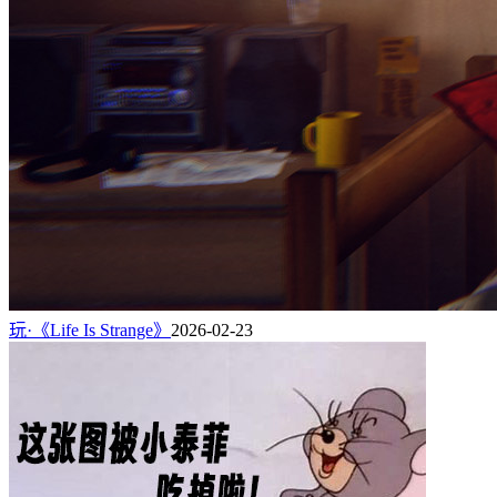
玩·《Life Is Strange》
2026-02-23