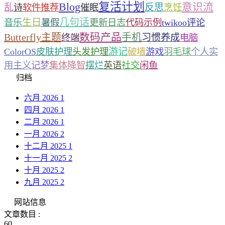
复活计划
Blog
意识流
乱
反思
诗
软件推荐
催眠
烹饪
几句话
生日
音乐
暑假
更新日志
代码示例
twikoo评论
数码产品
Butterfly主题
手机
习惯养成
终端
电脑
游记
ColorOS
皮肤护理
头发护理
破墙
游戏
羽毛球
个人实
用主义
记梦
集体降智
摆烂
英语
社交
闲鱼
归档
六月 2026
1
四月 2026
1
二月 2026
1
一月 2026
2
十二月 2025
1
十一月 2025
2
十月 2025
2
九月 2025
2
网站信息
文章数目 :
60