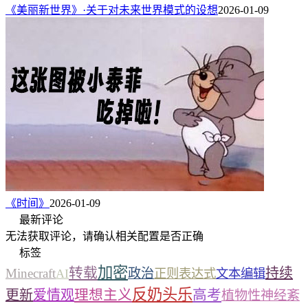
《美丽新世界》·关于对未来世界模式的设想
2026-01-09
《时间》
2026-01-09
最新评论
无法获取评论，请确认相关配置是否正确
标签
加密
转载
持续
Minecraft
政治
AI
正则表达式
文本编辑
反奶头乐
理想主义
高考
更新
爱情观
植物性神经紊