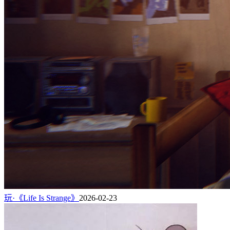
玩·《Life Is Strange》
2026-02-23