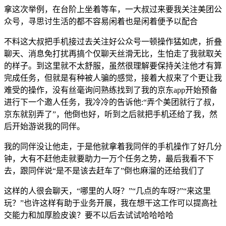
拿这次举例，在台阶上坐着等车，一大叔过来要我关注美团公
众号，寻思讨生活的都不容易闲着也是闲着便予以配合
不料这大叔把手机接过去关注好公众号一顿操作猛如虎，折叠
聊天、消息免打扰再搞个仅聊天丝滑无比，生怕走了我就取关
的样子。到这里就不太舒服，虽然很理解要保持关注他才有算
完成任务，但就是有种被人骗的感觉，接着大叔来了个更让我
难受的操作，没有丝毫询问熟练找到了我的京东app开始预备
进行下一个邀人任务，我冷冷的告诉他:“弄个美团就行了叔，
京东就别弄了”，他倒也好，听到之后就把手机还给了我，然
后开始游说我的同伴。
我的同伴没让他走，于是他就拿着我同伴的手机操作了好几分
钟，大有不赶他走就要助力一万个任务之势，最后我看不下
去，跟同伴说“是不是该去赶车了”倒也麻溜的还给我们了
这样的人很会聊天，“哪里的人呀？”“几点的车呀?”“来这里
玩？”也许这样有助于业务开展，我在想干这工作可以提高社
交能力和加厚脸皮诶？要不以后去试试哈哈哈哈