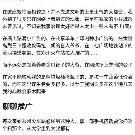
在这座繁忙而相较之下并不先进文明的土里土气的大都会，我
碰到了很多只在网络上看到过的现象，甚至在我家的小县城都
未曾见过，不知是我家治理太好还是人太少一些人看不上(笑)
在墙上贴满小广告的、在共享单车上印内种小广告的、在金融
岛烈日下摆收款码拉二胡的盲人爷爷、在二七广场地铁站下的
流浪挂壁老哥、在郑州火车站拉人
推广
的……
而不远处是领着养老金甩鞭子的大爷、在网球场上奔驰的公子
在家里能触动我的是翻垃圾桶捡瓶子的、是拉一车蔬菜低价卖
的，而在这里谋生者要多得多，以至于我明白多在这里待几天
我的心就会麻木起来
聊聊
推广
每次来到郑州火车站必碰到这种人，拿一部手机搭话要你扫这
个扫那个，从大学生到大叔都有