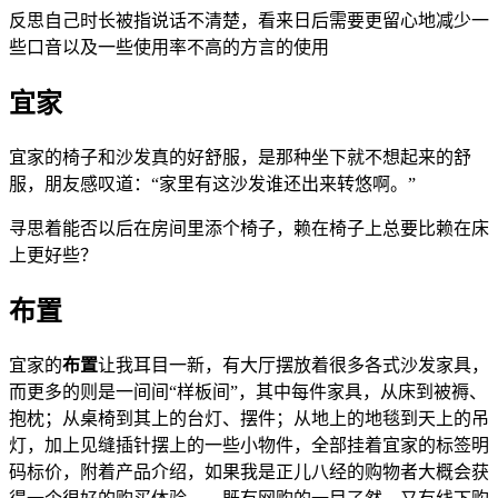
反思自己时长被指说话不清楚，看来日后需要更留心地减少一
些口音以及一些使用率不高的方言的使用
宜家
宜家的椅子和沙发真的好舒服，是那种坐下就不想起来的舒
服，朋友感叹道：“家里有这沙发谁还出来转悠啊。”
寻思着能否以后在房间里添个椅子，赖在椅子上总要比赖在床
上更好些？
布置
宜家的
布置
让我耳目一新，有大厅摆放着很多各式沙发家具，
而更多的则是一间间“样板间”，其中每件家具，从床到被褥、
抱枕；从桌椅到其上的台灯、摆件；从地上的地毯到天上的吊
灯，加上见缝插针摆上的一些小物件，全部挂着宜家的标签明
码标价，附着产品介绍，如果我是正儿八经的购物者大概会获