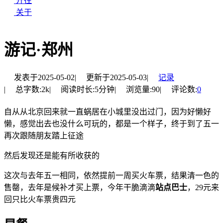
开往
关于
游记·郑州
发表于
2025-05-02
|
更新于
2025-05-03
|
记录
|
总字数:
2k
|
阅读时长:
5分钟
|
浏览量:
90
|
评论数:
0
自从从北京回来就一直蜗居在小城里没出过门，因为好懒好
懒，感觉出去也没什么可玩的，都是一个样子，终于到了五一
再次跟随朋友踏上征途
然后发现还是能有所收获的
这次与去年五一相同，依然提前一周买火车票，结果清一色的
售罄，去年是候补才买上票，今年干脆滴滴
站点巴士
，29元来
回只比火车票贵四元