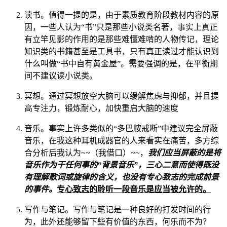
读书。值得一提的是，由于素质教育阶段教材内容的原
因，一些人认为“书”只是那些小说类名著，事实上真正
有立竿见影的作用的是那些难懂难啃的人物传记，理论
知识类的书籍甚至是工具书，只有真正读过才能认识到
什么叫做“书中自有黄金屋”。需要强调的是，在平衡期
间不建议读小说类。
冥想。通过冥想放空大脑可以缓解焦虑与抑郁，并且提
高专注力，锻炼耐心，加快重启大脑的速度
音乐。事实上许多类似的“多巴胺戒断”中建议完全屏蔽
音乐，在我这种耳机成器官的人来看实在痛苦，多方综
合分析后我认为~~（我借口）~~，
我们应当屏蔽的是将
音乐作为干任何事的“背景音乐”，三心二意而使得既没
有理解歌词或旋律的含义，也没有专心致志的完成前景
的事件。
专心致志的聆听一段音乐是应当被允许的。
写作与笔记。写作与笔记是一种良好的打发时间的行
为，此外还能够留下些有价值的东西，何乐而不为？