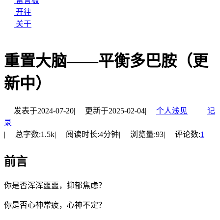
留言板
开往
关于
重置大脑——平衡多巴胺（更
新中）
发表于
2024-07-20
|
更新于
2025-02-04
|
个人浅见
记
录
|
总字数:
1.5k
|
阅读时长:
4分钟
|
浏览量:
93
|
评论数:
1
前言
你是否浑浑噩噩，抑郁焦虑？
你是否心神常疲，心神不定？