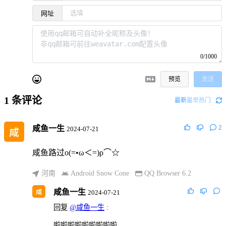
网址
0/1000
预览
发送
1
条评论
最新
最早
热门
咸鱼一生
2
2024-07-21
咸鱼路过ο(=•ω＜=)ρ⌒☆
河南
Android Snow Cone
QQ Browser 6.2
咸鱼一生
2024-07-21
回复
@咸鱼一生
:
啦啦啦啦啦啦啦啦啦