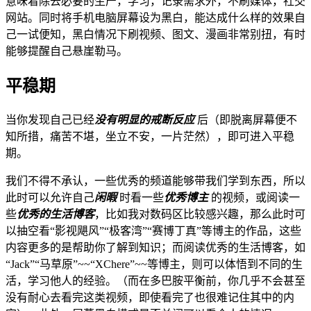
意味着除去必要的生产，学习，记录需求外，不刷媒体，社交
网站。同时将手机电脑屏幕设为黑白，能达成什么样的效果自
己一试便知，黑白情况下刷视频、图文、漫画非常别扭，有时
能够提醒自己悬崖勒马。
平稳期
当你发现自己已经
没有明显的戒断反应
后（即脱离屏幕便不
知所措，痛苦不堪，坐立不安，一片茫然），即可进入平稳
期。
我们不得不承认，一些优秀的频道能够带我们学到东西，所以
此时可以允许自己
闲暇
时看一些
优秀博主
的视频，或阅读一
些
优秀的生活博客
，比如我对数码区比较感兴趣，那么此时可
以抽空看“影视飓风”“极客湾”“赛博丁真”等博主的作品，这些
内容更多的是帮助你了解到知识；而阅读优秀的生活博客，如
“Jack”“马草原”~~“XChere”~~等博主，则可以体悟到不同的生
活，学习他人的经验。（而在多巴胺平衡前，你几乎不会甚至
没有耐心去看完这类视频，即使看完了也很难记住其中的内