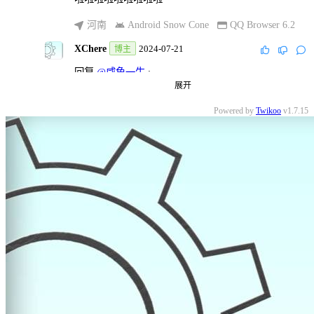
河南
Android Snow Cone
QQ Browser 6.2
XChere
2024-07-21
博主
回复
@咸鱼一生
:
展开
滴滴滴滴滴滴
Powered by
Twikoo
v1.7.15
河南
Windows 11
Microsoft Edge 126.0.0.0