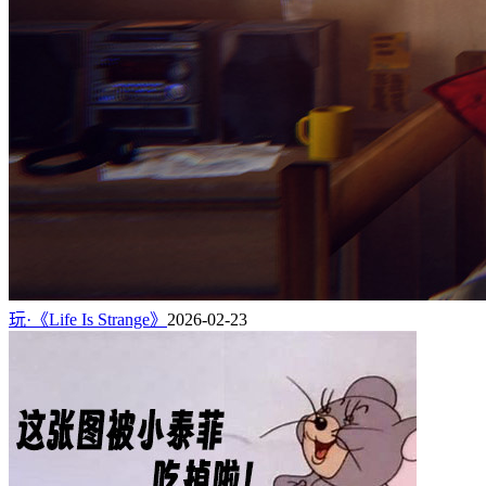
玩·《Life Is Strange》
2026-02-23