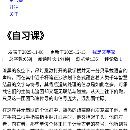
留言板
开往
关于
《自习课》
发表于
2025-11-08
|
更新于
2025-12-13
|
我是文学家
|
总字数:
659
|
阅读时长:
1分钟
|
浏览量:
136
|
评论数:
1
漆黑的夜空下，吊灯悉数打开的教学楼并无一分贝承载语言的
声响，而在其中近千杆笔正沙沙划下各式蕴含着人类千年智慧
结晶的文字与符号，其背后运转处理的信息是如此之多，可承
载它们的生物电流团却又毫无联结与碰撞。从天上往下俯瞰，
只见这一团团飞速传导的电信号庞大，混乱而忙碌。
在这座并无串联的个体群中，熟悉的疏离感再次笼罩了他，当
左手第三根手指被指甲掘开血井时，他又抬起了头，他向左
看，向右看，那些单位个体正忙于计算古老的符号，他听到背