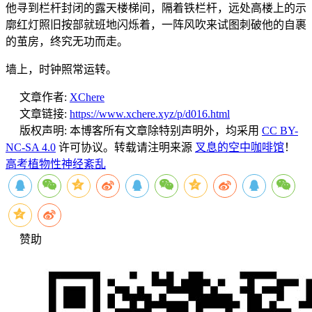
他寻到栏杆封闭的露天楼梯间，隔着铁栏杆，远处高楼上的示
廓红灯照旧按部就班地闪烁着，一阵风吹来试图刺破他的自裹
的茧房，终究无功而走。
墙上，时钟照常运转。
文章作者:
XChere
文章链接:
https://www.xchere.xyz/p/d016.html
版权声明:
本博客所有文章除特别声明外，均采用
CC BY-
NC-SA 4.0
许可协议。转载请注明来源
叉息的空中咖啡馆
！
高考
植物性神经紊乱
赞助