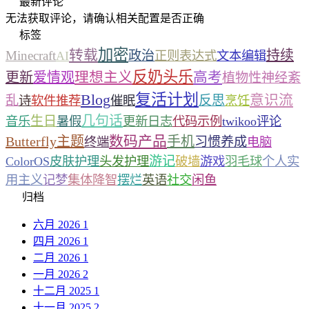
最新评论
无法获取评论，请确认相关配置是否正确
标签
加密
转载
持续
Minecraft
政治
AI
正则表达式
文本编辑
反奶头乐
理想主义
高考
更新
爱情观
植物性神经紊
复活计划
Blog
意识流
乱
反思
诗
软件推荐
催眠
烹饪
几句话
生日
音乐
暑假
更新日志
代码示例
twikoo评论
数码产品
Butterfly主题
手机
习惯养成
终端
电脑
游记
ColorOS
皮肤护理
头发护理
破墙
游戏
羽毛球
个人实
用主义
记梦
集体降智
摆烂
英语
社交
闲鱼
归档
六月 2026
1
四月 2026
1
二月 2026
1
一月 2026
2
十二月 2025
1
十一月 2025
2